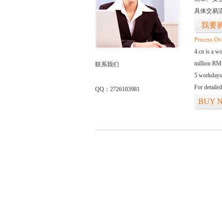
具体交易
我要
Process Ov
4.cn is a w
million RMB
联系我们
5 workdays
For detaile
QQ：2726103981
BUY 