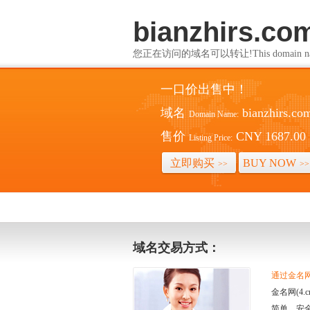
bianzhirs.co
您正在访问的域名可以转让!This domain name i
一口价出售中！
域名
bianzhirs.co
Domain Name:
售价
CNY 1687.00
Listing Price:
立即购买
BUY NOW
>>
>>
域名交易方式：
通过金名网(
金名网(4
简单、安