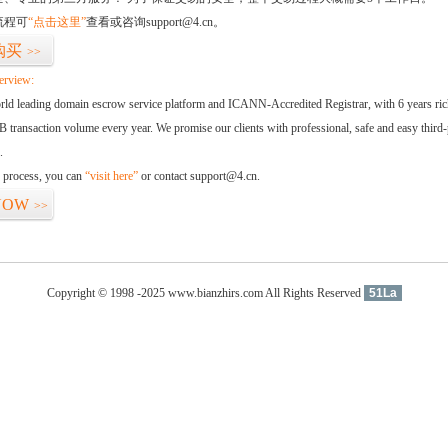
流程可
“点击这里”
查看或咨询support@4.cn。
购买
>>
erview:
orld leading domain escrow service platform and ICANN-Accredited Registrar, with 6 years ri
 transaction volume every year. We promise our clients with professional, safe and easy third-
.
d process, you can
“visit here”
or contact support@4.cn.
NOW
>>
Copyright © 1998 -2025 www.bianzhirs.com All Rights Reserved
51La